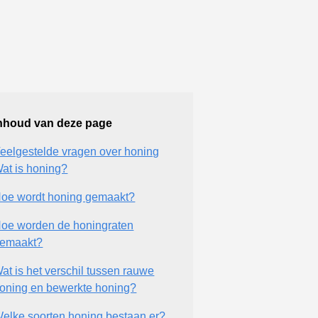
nhoud van deze page
eelgestelde vragen over honing
at is honing?
oe wordt honing gemaakt?
oe worden de honingraten
emaakt?
at is het verschil tussen rauwe
oning en bewerkte honing?
elke soorten honing bestaan er?