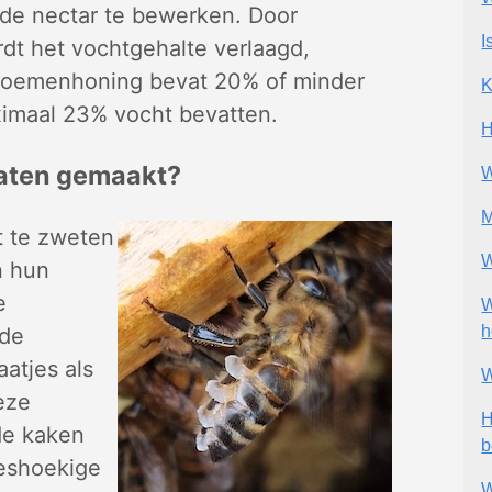
e nectar te bewerken. Door
I
rdt het vochtgehalte verlaagd,
Bloemenhoning bevat 20% of minder
K
imaal 23% vocht bevatten.
H
aten gemaakt?
W
M
t te zweten
W
n hun
e
W
h
 de
aatjes als
W
Deze
H
de kaken
b
eshoekige
W