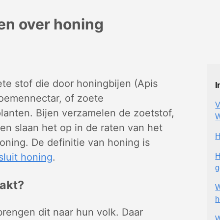
en over honing
ete stof die door honingbijen (Apis
I
bloemennectar, of zoete
V
lanten. Bijen verzamelen de zoetstof,
W
n slaan het op in de raten van het
H
honing. De definitie van honing is
luit honing
.
H
g
akt?
W
h
rengen dit naar hun volk. Daar
W