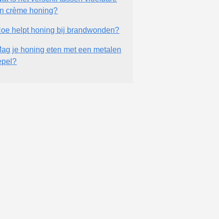
n crème honing?
oe helpt honing bij brandwonden?
ag je honing eten met een metalen
epel?