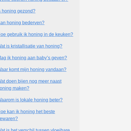
s honing gezond?
an honing bederven?
oe gebruik ik honing in de keuken?
at is kristallisatie van honing?
ag ik honing aan baby’s geven?
aar komt mijn honing vandaan?
at doen bijen nog meer naast
oning maken?
aarom is lokale honing beter?
oe kan ik honing het beste
ewaren?
at is het verschil tussen vloeibare