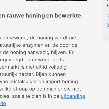
e
ssen rauwe honing en bewerkte
H
M
l
n onbewerkt, de honing wordt niet
 natuurlijke enzymen en de door de
n de honing aanwezig blijven. Er
oegevoegd en er wordt niets
ermarkt is niet altijd volledig
tuurlijk nectar. Bijen kunnen
van kristalsuiker en import honing
uikerstroop op een manier die niet
les, zoals te zien is in de
uitzending
rde
.